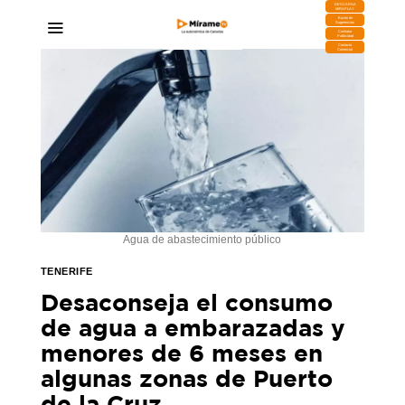
DESCARGA
MIRAPLAY
Buzón de
Sugerencias
Contratar
Publicidad
Contacto
Comercial
Agua de abastecimiento público
TENERIFE
Desaconseja el consumo
de agua a embarazadas y
menores de 6 meses en
algunas zonas de Puerto
de la Cruz