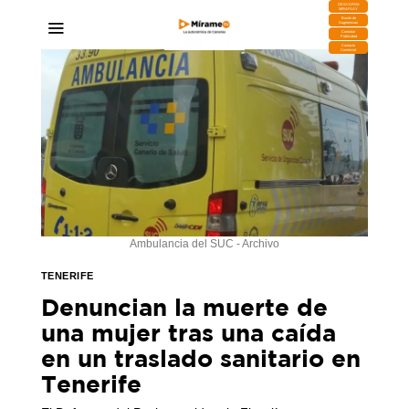
DESCARGA
MIRAPLAY
Buzón de
Sugerencias
Contratar
Publicidad
Contacto
Comercial
Ambulancia del SUC - Archivo
TENERIFE
Denuncian la muerte de
una mujer tras una caída
en un traslado sanitario en
Tenerife