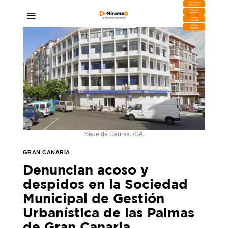
DESCARGA
MIRAPLAY
Buzón de
Sugerencias
Contratar
Publicidad
Contacto
Comercial
Sede de Geursa. /CA
GRAN CANARIA
Denuncian acoso y
despidos en la Sociedad
Municipal de Gestión
Urbanística de las Palmas
de Gran Canaria