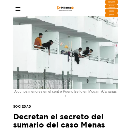
DESCARGA
MIRAPLAY
Buzón de
Sugerencias
Contratar
Publicidad
Contacto
Comercial
Algunos menores en el centro Puerto Bello en Mogán. /Canarias
7
SOCIEDAD
Decretan el secreto del
sumario del caso Menas