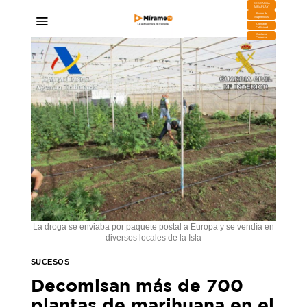
DESCARGA
MIRAPLAY
Buzón de
Sugerencias
Contratar
Publicidad
Contacto
Comercial
La droga se enviaba por paquete postal a Europa y se vendía en
diversos locales de la Isla
SUCESOS
Decomisan más de 700
plantas de marihuana en el