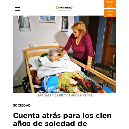
DESCARGA
MIRAPLAY
Buzón de
Sugerencias
Contratar
Publicidad
Contacto
Comercial
Tras pasar los últimos años enferma
SOCIEDAD
Cuenta atrás para los cien
años de soledad de