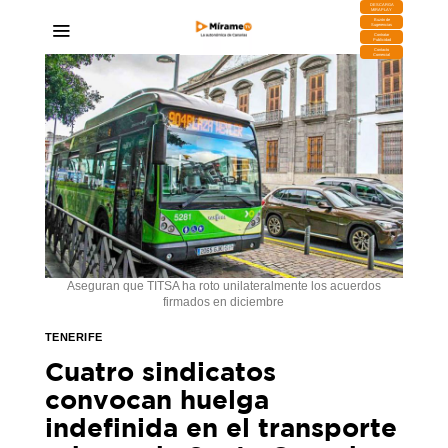
DESCARGA
MIRAPLAY
Buzón de
Sugerencias
Contratar
Publicidad
Contacto
Comercial
Aseguran que TITSA ha roto unilateralmente los acuerdos
firmados en diciembre
TENERIFE
Cuatro sindicatos
convocan huelga
indefinida en el transporte