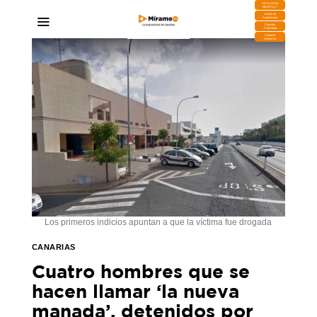
DESCARGA
MIRAPLAY
Buzón de
Sugerencias
Contratar
Publicidad
Contacto
Comercial
Los primeros indicios apuntan a que la víctima fue drogada
CANARIAS
Cuatro hombres que se
hacen llamar ‘la nueva
manada’, detenidos por