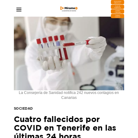
DESCARGA
MIRAPLAY
Buzón de
Sugerencias
Contratar
Publicidad
Contacto
Comercial
La Consejería de Sanidad notifica 242 nuevos contagios en
Canarias
SOCIEDAD
Cuatro fallecidos por
COVID en Tenerife en las
últimas 24 horas