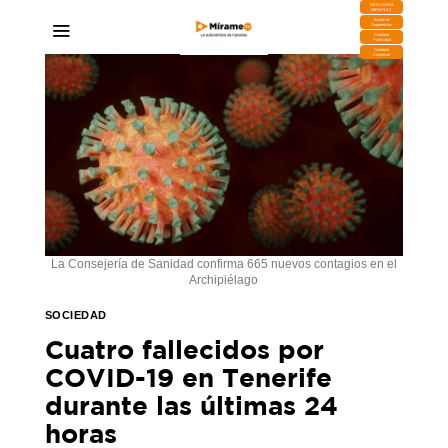
DESCARGA
MIRAPLAY
Buzón de
Sugerencias
Contratar
Publicidad
Contacto
Comercial
La Consejería de Sanidad confirma 665 nuevos contagios en el
Archipiélago
SOCIEDAD
Cuatro fallecidos por
COVID-19 en Tenerife
durante las últimas 24
horas