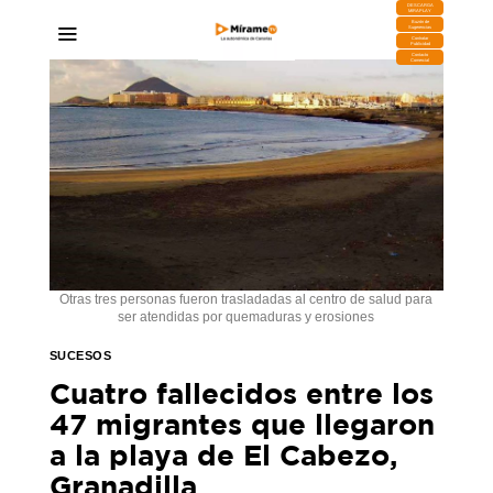
DESCARGA
MIRAPLAY
Buzón de
Sugerencias
Contratar
Publicidad
Contacto
Comercial
Otras tres personas fueron trasladadas al centro de salud para
ser atendidas por quemaduras y erosiones
SUCESOS
Cuatro fallecidos entre los
47 migrantes que llegaron
a la playa de El Cabezo,
Granadilla