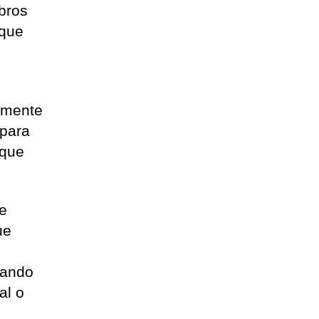
mbros
 que
almente
 para
 que
de
ue
pando
al o