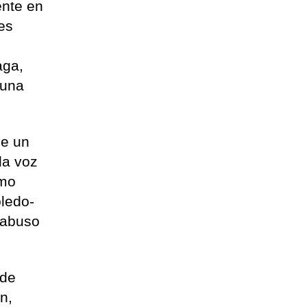
ente en
res
aga,
 una
de un
la voz
omo
oledo-
 abuso
 de
n,