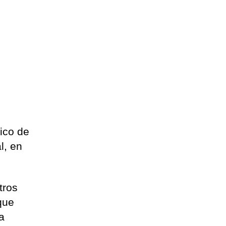
ico de
l, en
tros
que
a