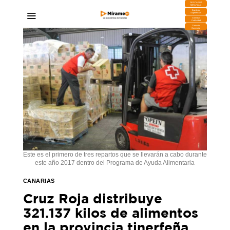
DESCARGA
MIRAPLAY
Buzón de
Sugerencias
Contratar
Publicidad
Contacto
Comercial
Este es el primero de tres repartos que se llevarán a cabo durante
este año 2017 dentro del Programa de Ayuda Alimentaria
CANARIAS
Cruz Roja distribuye
321.137 kilos de alimentos
en la provincia tinerfeña