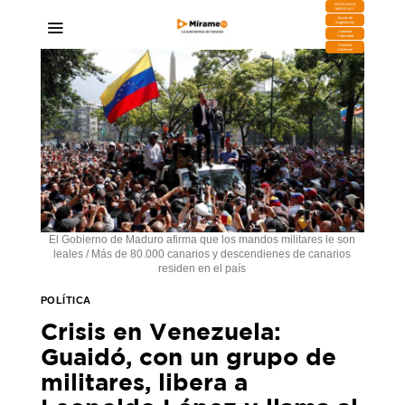
DESCARGA
MIRAPLAY
Buzón de
Sugerencias
Contratar
Publicidad
Contacto
Comercial
El Gobierno de Maduro afirma que los mandos militares le son
leales / Más de 80.000 canarios y descendienes de canarios
residen en el país
POLÍTICA
Crisis en Venezuela:
Guaidó, con un grupo de
militares, libera a