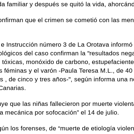
da familiar y después se quitó la vida, ahorcán
confirman que el crimen se cometió con las me
 e Instrucción número 3 de La Orotava informó
ológicos del caso confirman la "resultados neg
 tóxicas, monóxido de carbono, estupefaciente
es féminas y el varón -Paula Teresa M.L., de 40
as , de cinco y tres años-", según informa una n
 Canarias.
ye que las niñas fallecieron por muerte violent
a mecánica por sofocación” el 14 de julio.
ún los forenses, de “muerte de etiología viole