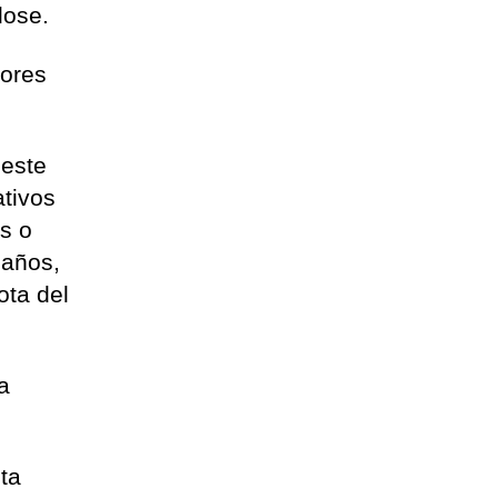
dose.
nores
 este
ativos
s o
 años,
ota del
a
nta