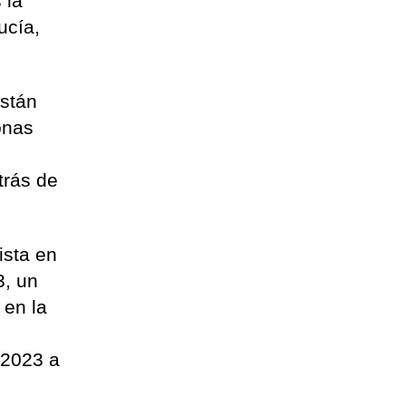
 la
ucía,
están
onas
,
trás de
ista en
3, un
 en la
 2023 a