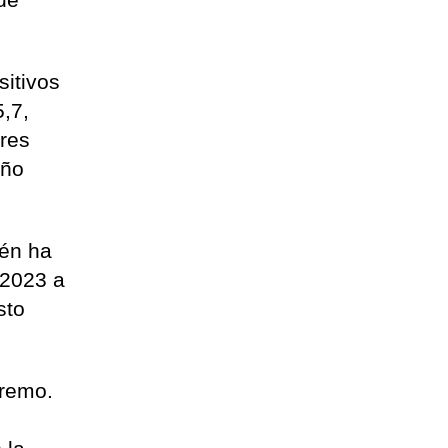
itivos
,7,
ores
año
gén ha
 2023 a
sto
tremo.