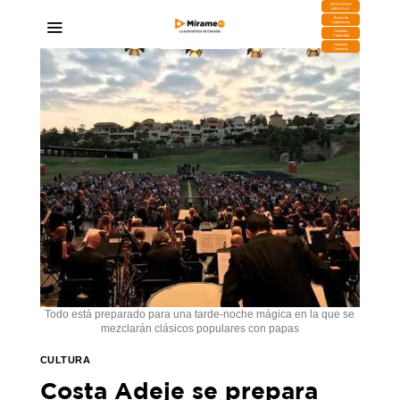
DESCARGA
MIRAPLAY
Buzón de
Sugerencias
Contratar
Publicidad
Contacto
Comercial
Todo está preparado para una tarde-noche mágica en la que se
mezclarán clásicos populares con papas
CULTURA
Costa Adeje se prepara