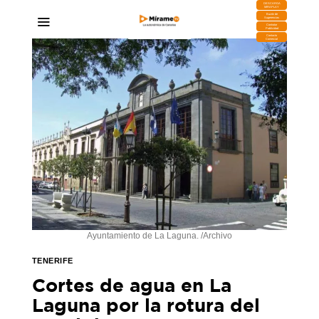
DESCARGA
MIRAPLAY
Buzón de
Sugerencias
Contratar
Publicidad
Contacto
Comercial
Ayuntamiento de La Laguna. /Archivo
TENERIFE
Cortes de agua en La
Laguna por la rotura del