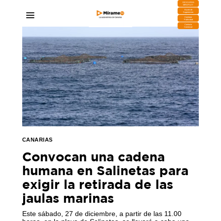
DESCARGA
MIRAPLAY
Buzón de
Sugerencias
Contratar
Publicidad
Contacto
Comercial
CANARIAS
Convocan una cadena
humana en Salinetas para
exigir la retirada de las
jaulas marinas
Este sábado, 27 de diciembre, a partir de las 11.00