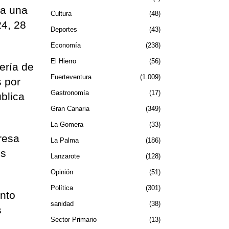
 a una
Cultura
48
24, 28
Deportes
43
Economía
238
El Hierro
56
ería de
Fuerteventura
1.009
 por
Gastronomía
17
blica
Gran Canaria
349
La Gomera
33
resa
La Palma
186
es
Lanzarote
128
Opinión
51
Política
301
ento
sanidad
38
s
Sector Primario
13