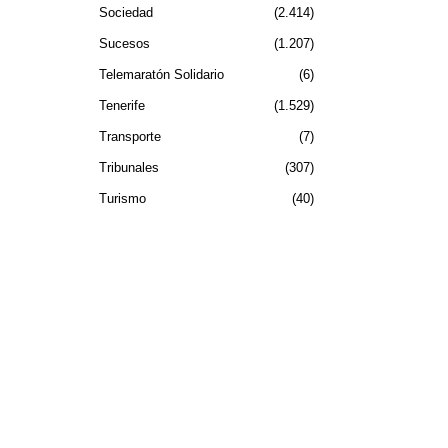
Sociedad
2.414
Sucesos
1.207
Telemaratón Solidario
6
Tenerife
1.529
Transporte
7
Tribunales
307
Turismo
40