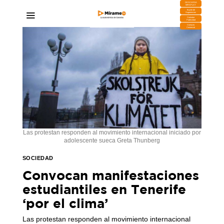
DESCARGA
MIRAPLAY
Buzón de
Sugerencias
Contratar
Publicidad
Contacto
Comercial
Las protestan responden al movimiento internacional iniciado por
adolescente sueca Greta Thunberg
SOCIEDAD
Convocan manifestaciones
estudiantiles en Tenerife
‘por el clima’
Las protestan responden al movimiento internacional