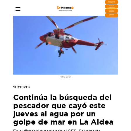
DESCARGA
MIRAPLAY
Buzón de
Sugerencias
Contratar
Publicidad
Contacto
Comercial
rescate
SUCESOS
Continúa la búsqueda del
pescador que cayó este
jueves al agua por un
golpe de mar en La Aldea
En el dispositivo participan el GES, Salvamento