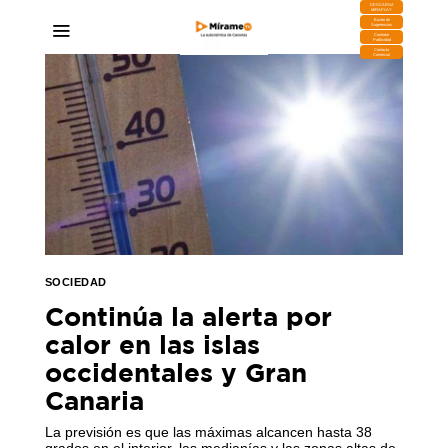
DESCARGA
MIRAPLAY
Buzón de
Sugerencias
Contratar
Publicidad
Contacto
Comercial
SOCIEDAD
Continúa la alerta por
calor en las islas
occidentales y Gran
Canaria
La previsión es que las máximas alcancen hasta 38
grados en el interior, las medianías y las zonas altas de