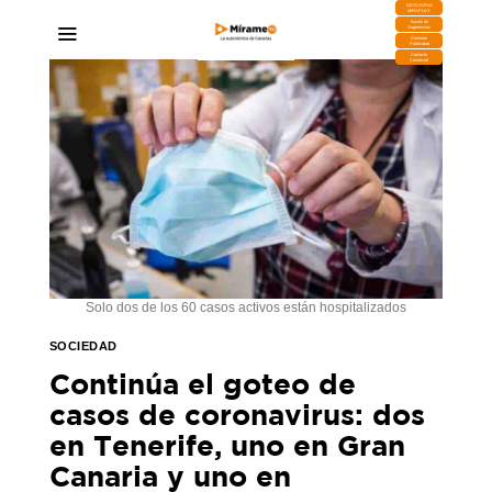
DESCARGA
MIRAPLAY
Buzón de
Sugerencias
Contratar
Publicidad
Contacto
Comercial
Solo dos de los 60 casos activos están hospitalizados
SOCIEDAD
Continúa el goteo de
casos de coronavirus: dos
en Tenerife, uno en Gran
Canaria y uno en