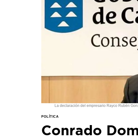
La declaración del empresario Rayco Rubén Gonz
POLÍTICA
Conrado Domí