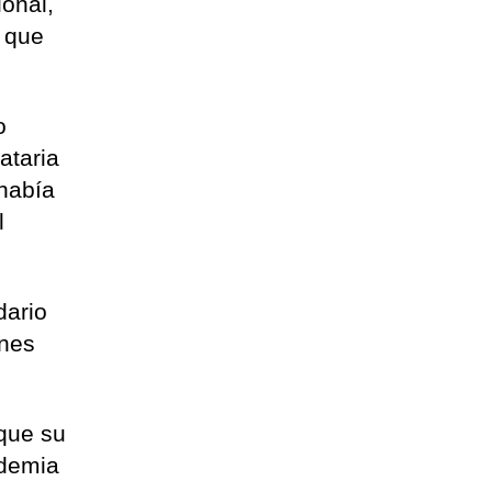
ional,
o que
o
ataria
había
l
dario
ones
 que su
ndemia