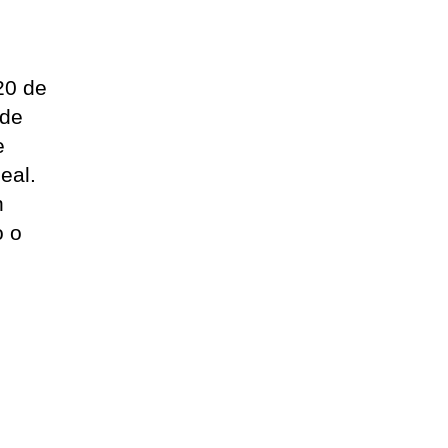
20 de
 de
e
eal.
n
o o