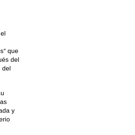
 el
es” que
ués del
 del
su
Las
vada y
erio