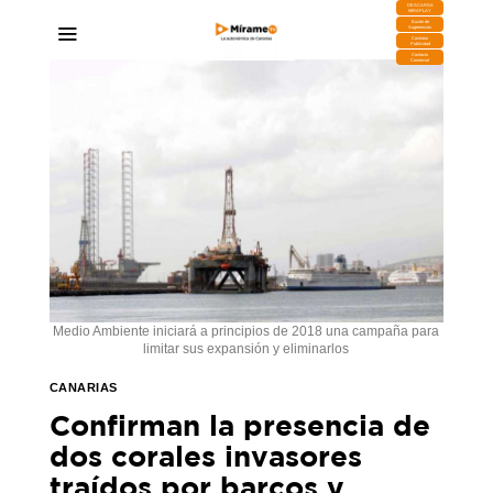
DESCARGA
MIRAPLAY
Buzón de
Sugerencias
Contratar
Publicidad
Contacto
Comercial
Medio Ambiente iniciará a principios de 2018 una campaña para
limitar sus expansión y eliminarlos
CANARIAS
Confirman la presencia de
dos corales invasores
traídos por barcos y