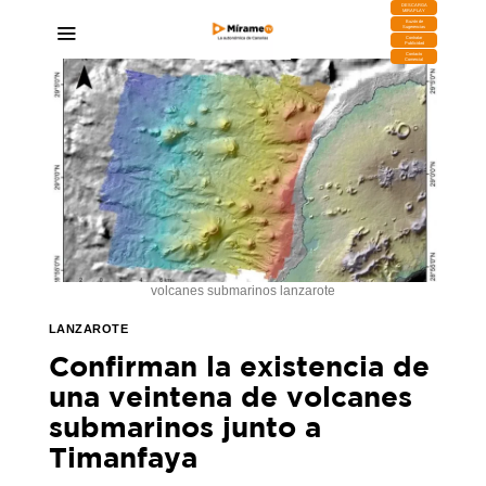
DESCARGA
MIRAPLAY
Buzón de
Sugerencias
Contratar
Publicidad
Contacto
Comercial
volcanes submarinos lanzarote
LANZAROTE
Confirman la existencia de
una veintena de volcanes
submarinos junto a
Timanfaya