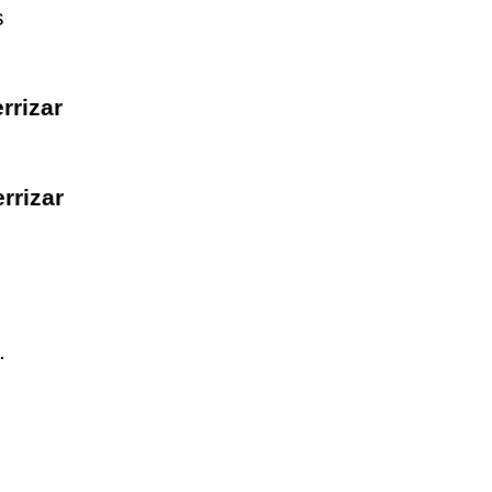
s
rrizar
rrizar
.