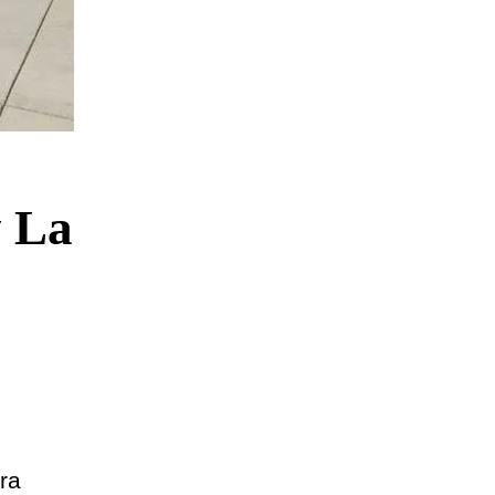
y La
ra