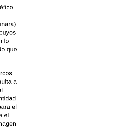
éfico
inara)
 cuyos
n lo
do que
arcos
ulta a
al
ntidad
ara el
e el
imagen