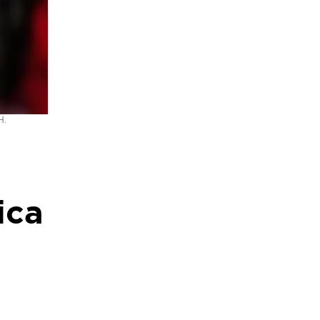
H.
ica