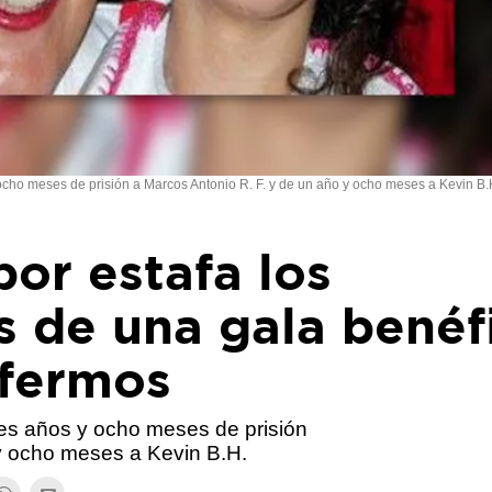
cho meses de prisión a Marcos Antonio R. F. y de un año y ocho meses a Kevin B.
or estafa los
s de una gala benéf
nfermos
es años y ocho meses de prisión
 y ocho meses a Kevin B.H.