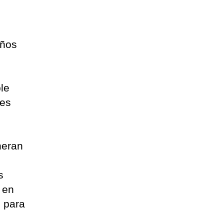
iños
le
ues
neran
s
 en
s para