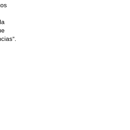
tos
la
ue
cias”.