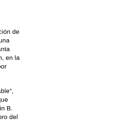
ción de
 una
anta
, en la
por
ble”,
que
in B.
bro del