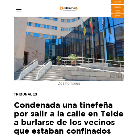
DESCARGA
MIRAPLAY
Buzón de
Sugerencias
Contratar
Publicidad
Contacto
Comercial
Dos hombres
TRIBUNALES
Condenada una tinefeña
por salir a la calle en Telde
a burlarse de los vecinos
que estaban confinados