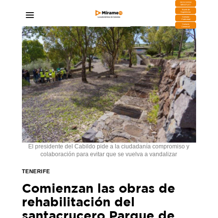
DESCARGA
MIRAPLAY
Buzón de
Sugerencias
Contratar
Publicidad
Contacto
Comercial
El presidente del Cabildo pide a la ciudadanía compromiso y
colaboración para evitar que se vuelva a vandalizar
TENERIFE
Comienzan las obras de
rehabilitación del
santacrucero Parque de