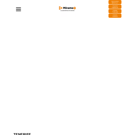
DESCARGA
MIRAPLAY
Buzón de
Sugerencias
Contratar
Publicidad
Contacto
Comercial
TENERIFE