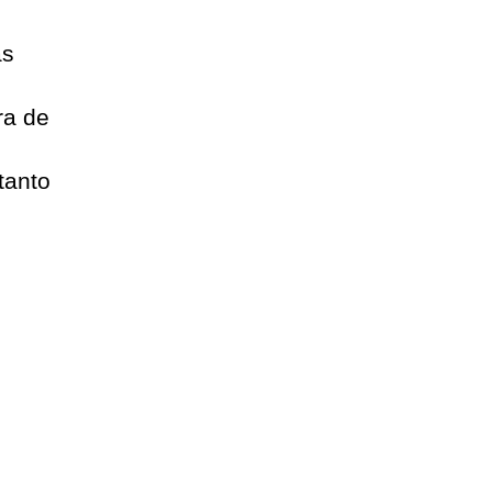
e
as
s
ra de
tanto