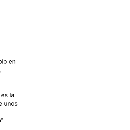
bio en
,
 es la
ue unos
o”