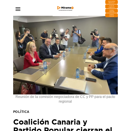
DESCARGA
MIRAPLAY
Buzón de
Sugerencias
Contratar
Publicidad
Contacto
Comercial
Reunión de la comisión negociadora de CC y PP para el pacto
regional
POLÍTICA
Coalición Canaria y
Partido Popular cierran el