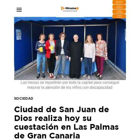
DESCARGA
MIRAPLAY
Buzón de
Sugerencias
Contratar
Publicidad
Contacto
Comercial
Las mesas se repartirán por toda la capital para conseguir
mejorar la atención de los niños con discapacidad
SOCIEDAD
Ciudad de San Juan de
Dios realiza hoy su
cuestación en Las Palmas
de Gran Canaria