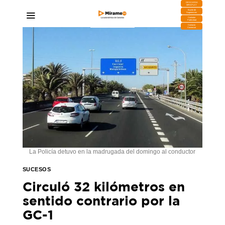
DESCARGA
MIRAPLAY
Buzón de
Sugerencias
Contratar
Publicidad
Contacto
Comercial
La Policía detuvo en la madrugada del domingo al conductor
SUCESOS
Circuló 32 kilómetros en
sentido contrario por la
GC-1