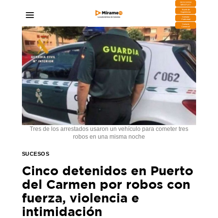
DESCARGA
MIRAPLAY
Buzón de
Sugerencias
Contratar
Publicidad
Contacto
Comercial
Tres de los arrestados usaron un vehículo para cometer tres
robos en una misma noche
SUCESOS
Cinco detenidos en Puerto
del Carmen por robos con
fuerza, violencia e
intimidación