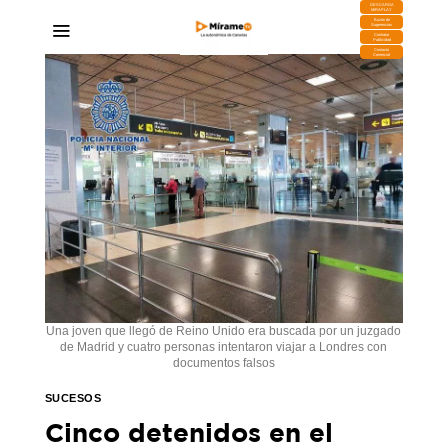
DESCARGA
MIRAPLAY
Buzón de
Sugerencias
Contratar
Publicidad
Contacto
Comercial
Una joven que llegó de Reino Unido era buscada por un juzgado
de Madrid y cuatro personas intentaron viajar a Londres con
documentos falsos
SUCESOS
Cinco detenidos en el