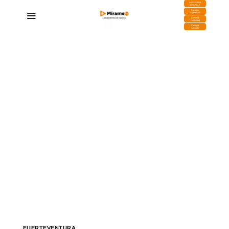
DESCARGA
MIRAPLAY
Buzón de
Sugerencias
Contratar
Publicidad
Contacto
Comercial
FUERTEVENTURA