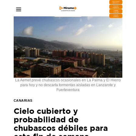
DESCARGA
MIRAPLAY
Buzón de
Sugerencias
Contratar
Publicidad
Contacto
Comercial
La Aemet prevé chubascos ocasionales en La Palma y El Hierro
para hoy y no descarta tormentas aisladas en Lanzarote y
Fuerteventura
CANARIAS
Cielo cubierto y
probabilidad de
chubascos débiles para