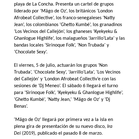
playa de La Concha. Presenta un cartel de grupos
liderado por ‘Mägo de Oz’, los británicos ‘London
Afrobeat Collective’, los franco-senegaleses ‘Natty
Jean’, los colombianos ‘Ghetto Kumbé’, los granadinos
‘Los Vecinos del Callejón’, los ghaneses ‘Kyekyeku &
Ghanlogue Highlife’, los malagueños ‘Jarrillo’Lata’ y las
bandas locales ‘Sirinoque Folk’, ‘Non Trubada’ y
‘Chocolate Sexy’.
El viernes, 5 de julio, actuarán los grupos ‘Non
Trubada’, ‘Chocolate Sexy’, ‘Jarrillo’Lata’, ‘Los Vecinos
del Callejón’ y ‘London Afrobeat Collectiv’e con las
sesiones de ‘Dj Meneo’. El sábado 6 llegará el turno
para ‘Sirinoque Folk’, ‘Kyekyeku & Ghanlogue Highlife’,
‘Ghetto Kumbé’, ‘Natty Jean,’ ‘Mägo de Oz’ y ‘Dj
Benas’.
‘
Mägo de Oz’ llegará por primera vez a la isla en
plena gira de presentación de su nuevo disco,
Ira
Dei
(2019), publicado el pasado 8 de marzo.