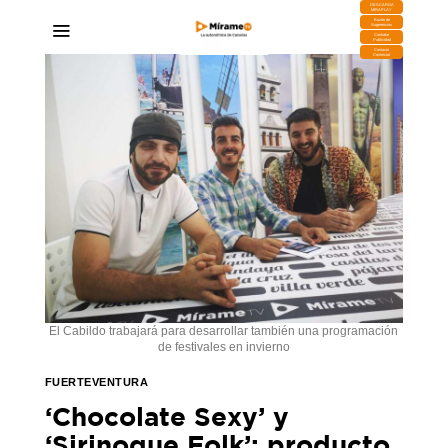
DESCARGA
MIRAPLAY
Buzón de
Sugerencias
Contratar
Publicidad
Contacto
Comercial
El Cabildo trabajará para desarrollar también una programación
de festivales en invierno
FUERTEVENTURA
‘Chocolate Sexy’ y
‘Sirinoque Folk’: producto