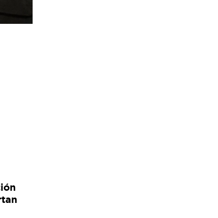
ción
rtan