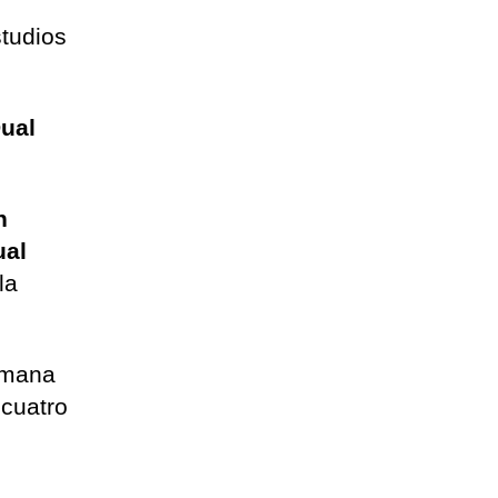
studios
Dual
n
ual
la
.
semana
 cuatro