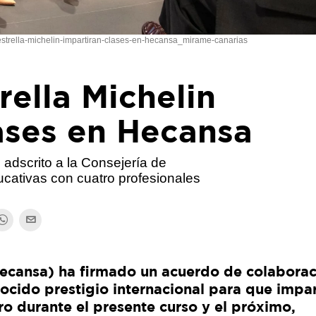
estrella-michelin-impartiran-clases-en-hecansa_mirame-canarias
rella Michelin
ases en Hecansa
 adscrito a la Consejería de
ucativas con cuatro profesionales
Hecansa) ha firmado un acuerdo de colabora
ocido prestigio internacional para que impa
ro durante el presente curso y el próximo,