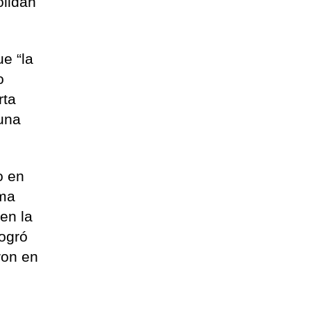
olidan
ue “la
o
rta
 una
o en
sma
 en la
logró
ron en