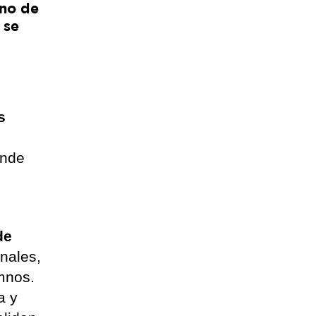
rno de
 se
s
onde
de
onales,
mnos.
a y