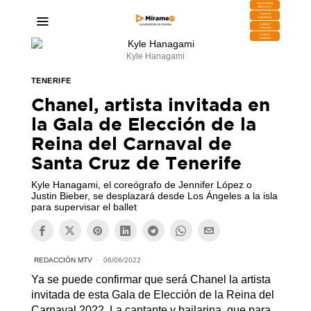
DESCARGA
MIRAPLAY
Buzón de
Sugerencias
Contratar
Publicidad
Contacto
Comercial
Kyle Hanagami
TENERIFE
Chanel, artista invitada en
la Gala de Elección de la
Reina del Carnaval de
Santa Cruz de Tenerife
Kyle Hanagami, el coreógrafo de Jennifer López o
Justin Bieber, se desplazará desde Los Ángeles a la isla
para supervisar el ballet
REDACCIÓN MTV
06/06/2022
Ya se puede confirmar que será Chanel la artista
invitada de esta Gala de Elección de la Reina del
Carnaval 2022. La cantante y bailarina, que para