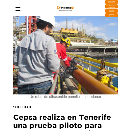
DESCARGA
MIRAPLAY
Buzón de
Sugerencias
Contratar
Publicidad
Contacto
Comercial
Un robot de ultrasonido permite inspeccionar
SOCIEDAD
Cepsa realiza en Tenerife
una prueba piloto para