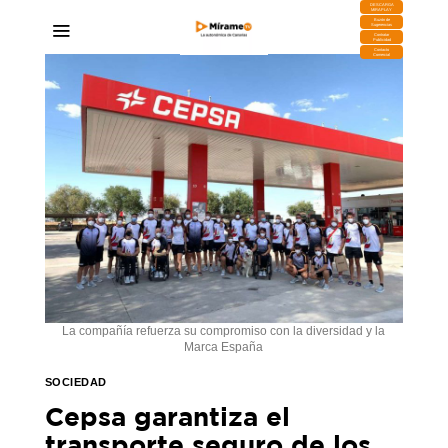
DESCARGA
MIRAPLAY
Buzón de
Sugerencias
Contratar
Publicidad
Contacto
Comercial
La compañía refuerza su compromiso con la diversidad y la
Marca España
SOCIEDAD
Cepsa garantiza el
transporte seguro de los