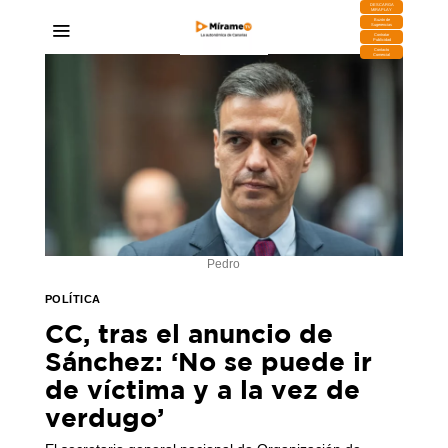
DESCARGA
MIRAPLAY
Buzón de
Sugerencias
Contratar
Publicidad
Contacto
Comercial
Pedro
POLÍTICA
CC, tras el anuncio de
Sánchez: ‘No se puede ir
de víctima y a la vez de
verdugo’