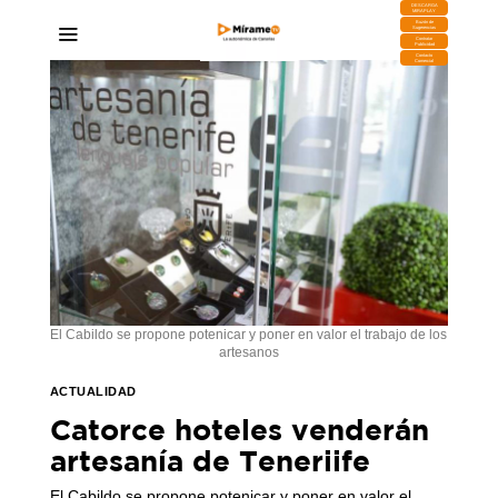
DESCARGA
MIRAPLAY
Buzón de
Sugerencias
Contratar
Publicidad
Contacto
Comercial
El Cabildo se propone potenicar y poner en valor el trabajo de los
artesanos
ACTUALIDAD
Catorce hoteles venderán
artesanía de Teneriife
El Cabildo se propone potenicar y poner en valor el