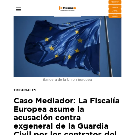
DESCARGA
MIRAPLAY
Buzón de
Sugerencias
Contratar
Publicidad
Contacto
Comercial
Bandera de la Unión Europea
TRIBUNALES
Caso Mediador: La Fiscalía
Europea asume la
acusación contra
exgeneral de la Guardia
Civil por los contratos del