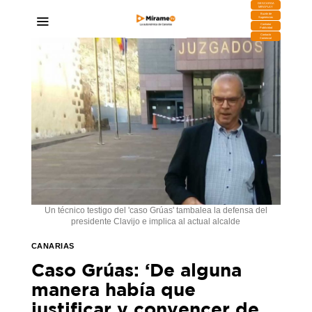
DESCARGA
MIRAPLAY
Buzón de
Sugerencias
Contratar
Publicidad
Contacto
Comercial
Un técnico testigo del 'caso Grúas' tambalea la defensa del
presidente Clavijo e implica al actual alcalde
CANARIAS
Caso Grúas: ‘De alguna
manera había que
justificar y convencer de